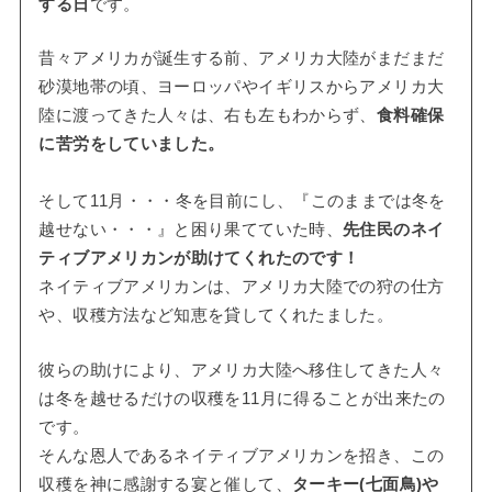
する日
です。
昔々アメリカが誕生する前、アメリカ大陸がまだまだ
砂漠地帯の頃、ヨーロッパやイギリスからアメリカ大
陸に渡ってきた人々は、右も左もわからず、
食料確保
に苦労をしていました。
そして11月・・・冬を目前にし、『このままでは冬を
越せない・・・』と困り果てていた時、
先住民のネイ
ティブアメリカンが助けてくれたのです！
ネイティブアメリカンは、アメリカ大陸での狩の仕方
や、収穫方法など知恵を貸してくれたました。
彼らの助けにより、アメリカ大陸へ移住してきた人々
は冬を越せるだけの収穫を11月に得ることが出来たの
です。
そんな恩人であるネイティブアメリカンを招き、この
収穫を神に感謝する宴と催して、
ターキー(七面鳥)や