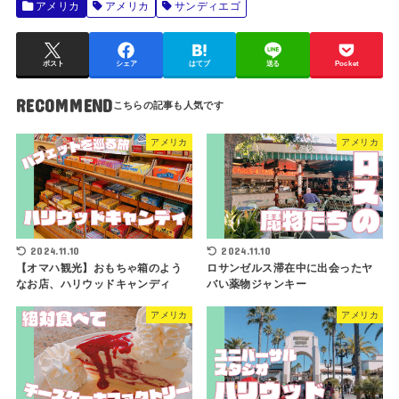
アメリカ
アメリカ
サンディエゴ
ポスト
シェア
はてブ
送る
Pocket
RECOMMEND
アメリカ
アメリカ
2024.11.10
2024.11.10
【オマハ観光】おもちゃ箱のよう
ロサンゼルス滞在中に出会ったヤ
なお店、ハリウッドキャンディ
バい薬物ジャンキー
アメリカ
アメリカ