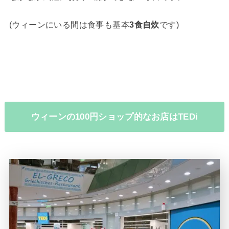
(ウィーンにいる間は食事も基本
3食自炊
です)
ウィーンの100円ショップ的なお店はTEDi