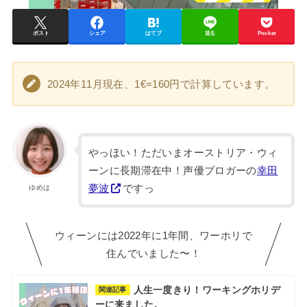
ポスト
シェア
はてブ
送る
Pocket
2024年11月現在、1€=160円で計算しています。
やっほい！ただいまオーストリア・ウィ
ーンに長期滞在中！声優ブロガーの
幸田
夢波
ですっ
ゆめは
ウィーンには2022年に1年間、ワーホリで
住んでいました〜！
人生一度きり！ワーキングホリデ
関連記事
ーに来ました。