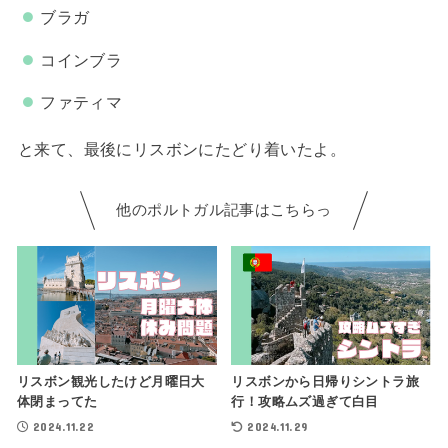
ブラガ
コインブラ
ファティマ
と来て、最後にリスボンにたどり着いたよ。
他のポルトガル記事はこちらっ
リスボン観光したけど月曜日大
リスボンから日帰りシントラ旅
体閉まってた
行！攻略ムズ過ぎて白目
2024.11.22
2024.11.29