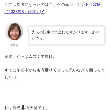
とても参考になったのはこちらのnote：
シントラ攻略
（2023年8月現在）
先人の記事は本当にたすかります…あり
がてぇ。
ゆめは
結果、やっぱ
ムズくて白目。
すでに午前中から
もう帰りてぇ
って思いながら回ってま
した(ぇ
非
私は観光
ガチ勢です。