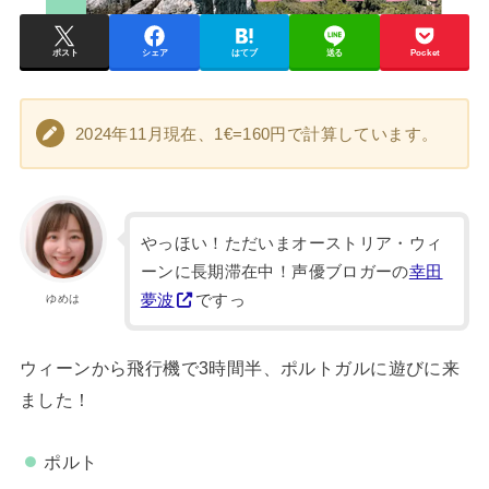
ポスト
シェア
はてブ
送る
Pocket
2024年11月現在、1€=160円で計算しています。
やっほい！ただいまオーストリア・ウィ
ーンに長期滞在中！声優ブロガーの
幸田
夢波
ですっ
ゆめは
ウィーンから飛行機で3時間半、ポルトガルに遊びに来
ました！
ポルト