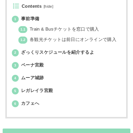
Contents
[
hide
]
事前準備
1
Train & Busチケットを窓口で購入
1.1
各観光チケットは前日にオンラインで購入
1.2
ざっくりスケジュールを紹介するよ
2
ペーナ宮殿
3
ムーア城跡
4
レガレイラ宮殿
5
カフェへ
6