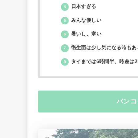
日本すぎる
4
みんな優しい
5
暑いし、寒い
6
衛生面は少し気になる時もあ
7
タイまでは6時間半、時差は2
8
バンコ