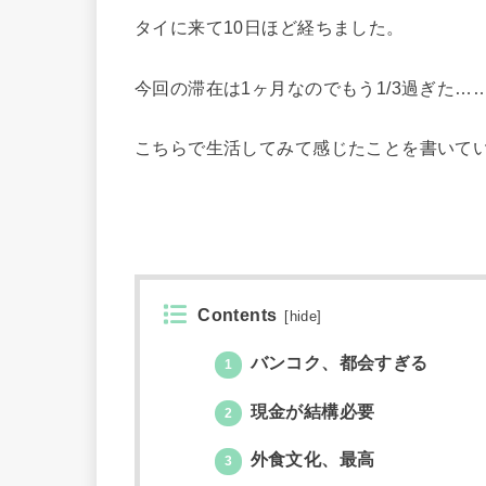
タイに来て10日ほど経ちました。
今回の滞在は1ヶ月なのでもう1/3過ぎた…
こちらで生活してみて感じたことを書いて
Contents
[
hide
]
バンコク、都会すぎる
1
現金が結構必要
2
外食文化、最高
3