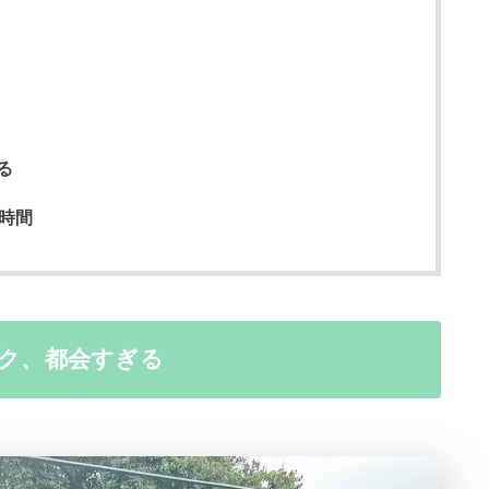
る
時間
ク、都会すぎる