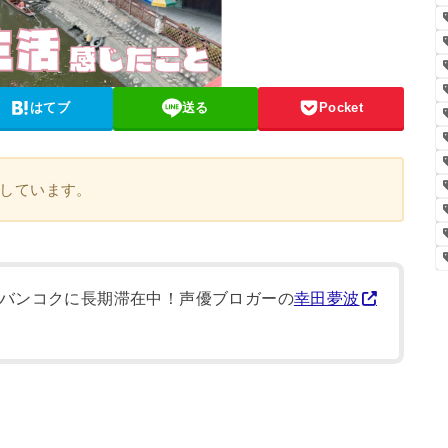
はてブ
送る
Pocket
計算しています。
バンコクに長期滞在中！声優ブロガーの
幸田夢波