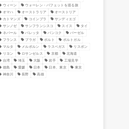
ウィーン
ウォーレン・バフェットを巡る旅
オマハ
オーストラリア
オーストリア
カトマンズ
コインブラ
サンディエゴ
サンノゼ
サンフランシスコ
スイス
タイ
ネパール
バレッタ
バンコク
バーゼル
フランス
ブラガ
ポルト
ポルトガル
マルタ
メルボルン
ラスベガス
リスボン
リヨン
ロサンゼルス
京都
北海道
台湾
埼玉
大阪
岩手
工場見学
徳島
愛媛
日本
日本、東京
東京
神奈川
長野
高雄