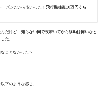
シーズンだから安かった！
飛行機往復10万円くら
たんだけど、
知らない国で夜着いてから移動は怖いな
と
ました。
着なことなかった〜！
は以下のような感じ。