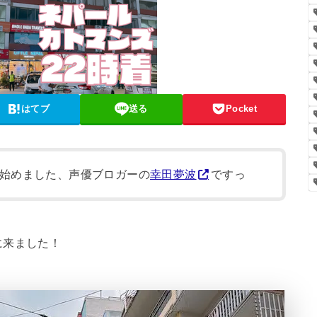
はてブ
送る
Pocket
始めました、声優ブロガーの
幸田夢波
ですっ
に来ました！