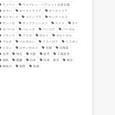
ウィーン
ウォーレン・バフェットを巡る旅
オマハ
オーストラリア
オーストリア
カトマンズ
コインブラ
サンディエゴ
サンノゼ
サンフランシスコ
スイス
タイ
ネパール
バレッタ
バンコク
バーゼル
フランス
ブラガ
ポルト
ポルトガル
マルタ
メルボルン
ラスベガス
リスボン
リヨン
ロサンゼルス
京都
北海道
台湾
埼玉
大阪
岩手
工場見学
徳島
愛媛
日本
日本、東京
東京
神奈川
長野
高雄