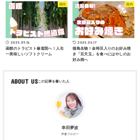
国内
国内
2025.09.16
2025.06.17
函館のトラピスト修道院へ！人生
徳島名物！金時豆入りのお好み焼
一美味しいソフトクリーム
き「豆天玉」を食べにはやしのお
好み焼へ
ABOUT US
幸田夢波
声優ブロガー