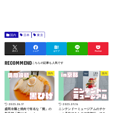
国内
日本
東京
ポスト
シェア
はてブ
送る
Pocket
RECOMMEND
国内
国内
2025.06.17
2025.09.16
盛岡冷麺と焼肉で有名な「髭」の
ニンテンドーミュージアムのチケ