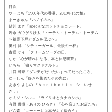
目次
やーはち『1960年代の香港、2010年代の柏』
まーきゅん『ハノイの木』
鮎川 まき『specialなホットチョコレート』
岩永 ガウゲリ鉄太『トーテム・トーテム・トーテム
〜祖霊下戸アダムを偲ぶ〜』
奥村 祥 『シティーガール、最後の一杯』
古居 ケイ 『クリームソーダの日』
なか『心が晴れになる、本と休息喫茶』
いちら 『独りマクドナルド』
井口 可奈『ダンテがだいたいすべてだったころ』
ゆーしん『好きを集めたその先に』
あきや よしの 『Ａｅｓｔｈｅｔｉｃ シ いせ
き．』
オミソ・シルコ 『ラドリオとタナカシホ』
有野 優樹（ありの ひろき）『心を変えたお店たち』
ださ森 『コーヒーには本がよく似合う』