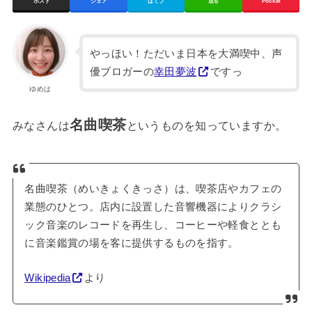
ポスト
シェア
はてブ
送る
Pocket
やっほい！ただいま日本を大満喫中、声
優ブロガーの
幸田夢波
ですっ
ゆめは
名曲喫茶
みなさんは
というものを知っていますか。
名曲喫茶（めいきょくきっさ）は、喫茶店やカフェの
業態のひとつ。店内に設置した音響機器によりクラシ
ック音楽のレコードを再生し、コーヒーや軽食ととも
に音楽鑑賞の場を客に提供するものを指す。
Wikipedia
より