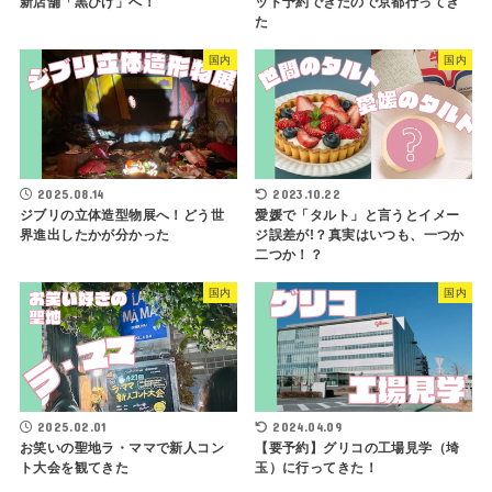
新店舗「黒ひげ」へ！
ット予約できたので京都行ってき
た
国内
国内
2025.08.14
2023.10.22
ジブリの立体造型物展へ！どう世
愛媛で「タルト」と言うとイメー
界進出したかが分かった
ジ誤差が!？真実はいつも、一つか
二つか！？
国内
国内
2025.02.01
2024.04.09
お笑いの聖地ラ・ママで新人コン
【要予約】グリコの工場見学（埼
ト大会を観てきた
玉）に行ってきた！