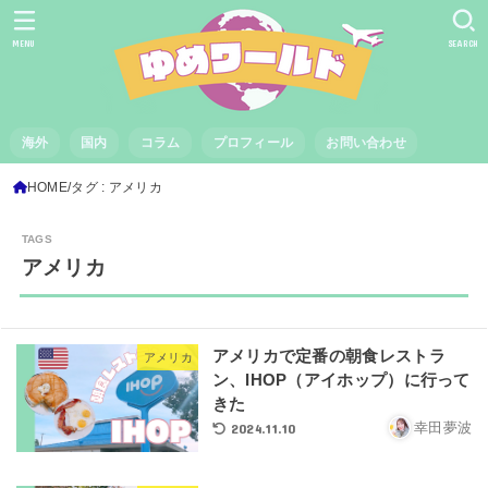
MENU
SEARCH
海外
国内
コラム
プロフィール
お問い合わせ
HOME
タグ : アメリカ
アメリカ
アメリカで定番の朝食レストラ
アメリカ
ン、IHOP（アイホップ）に行って
きた
2024.11.10
幸田夢波