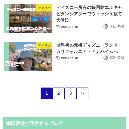
ディズニー所有の映画館エルキャ
アメリカ
ピタンシアターでウィッシュ観て
大号泣
2024.11.10
幸田夢波
世界初の元祖ディズニーランド！
アメリカ
カリフォルニア・アナハイムへ
2024.11.10
幸田夢波
1
2
3
＞
幸田夢波が運営するブログ