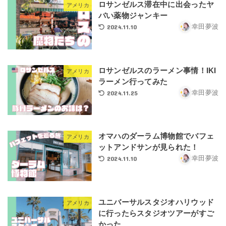
ロサンゼルス滞在中に出会ったヤ
アメリカ
バい薬物ジャンキー
2024.11.10
幸田夢波
ロサンゼルスのラーメン事情！IKI
アメリカ
ラーメン行ってみた
2024.11.25
幸田夢波
オマハのダーラム博物館でバフェ
アメリカ
ットアンドサンが見られた！
2024.11.10
幸田夢波
ユニバーサルスタジオハリウッド
アメリカ
に行ったらスタジオツアーがすご
かった