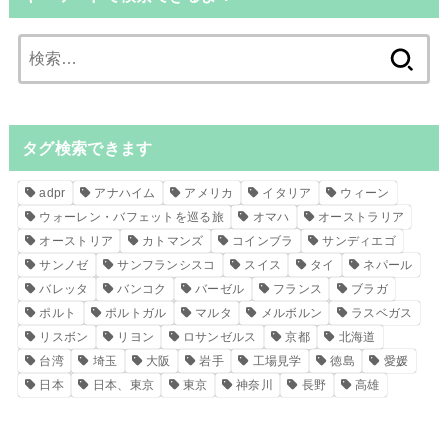
検
索:
タグ検索できます
adpr
アナハイム
アメリカ
イタリア
ウィーン
ウォーレン・バフェットを巡る旅
オマハ
オーストラリア
オーストリア
カトマンズ
コインブラ
サンディエゴ
サンノゼ
サンフランシスコ
スイス
タイ
ネパール
バレッタ
バンコク
バーゼル
フランス
ブラガ
ポルト
ポルトガル
マルタ
メルボルン
ラスベガス
リスボン
リヨン
ロサンゼルス
京都
北海道
台湾
埼玉
大阪
岩手
工場見学
徳島
愛媛
日本
日本、東京
東京
神奈川
長野
高雄