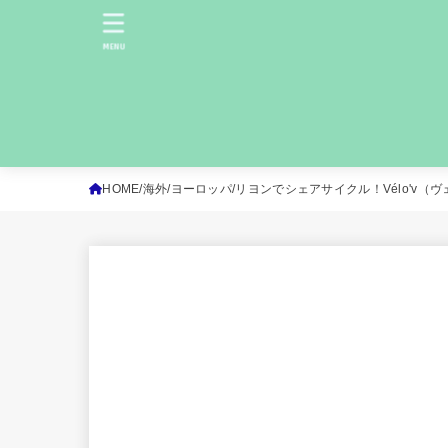
MENU
HOME
海外
ヨーロッパ
リヨンでシェアサイクル！Vélo'v（