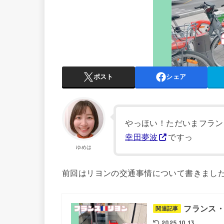
ポスト
シェア
やっほい！ただいまフラン
幸田夢波
ですっ
ゆめは
前回はリヨンの交通事情について書きまし
フランス・
関連記事
2025.10.13