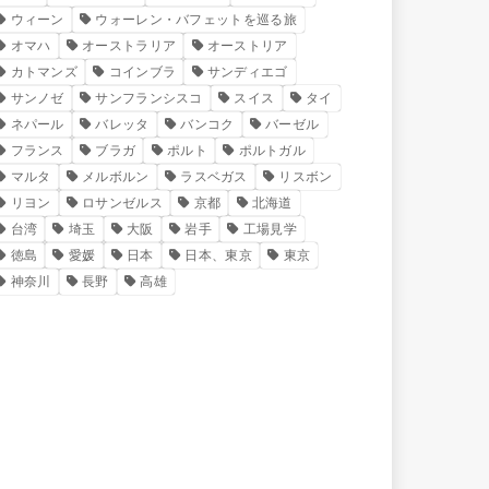
ウィーン
ウォーレン・バフェットを巡る旅
オマハ
オーストラリア
オーストリア
カトマンズ
コインブラ
サンディエゴ
サンノゼ
サンフランシスコ
スイス
タイ
ネパール
バレッタ
バンコク
バーゼル
フランス
ブラガ
ポルト
ポルトガル
マルタ
メルボルン
ラスベガス
リスボン
リヨン
ロサンゼルス
京都
北海道
台湾
埼玉
大阪
岩手
工場見学
徳島
愛媛
日本
日本、東京
東京
神奈川
長野
高雄