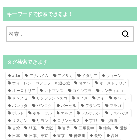
キーワードで検索できるよ！
検
索:
タグ検索できます
adpr
アナハイム
アメリカ
イタリア
ウィーン
ウォーレン・バフェットを巡る旅
オマハ
オーストラリア
オーストリア
カトマンズ
コインブラ
サンディエゴ
サンノゼ
サンフランシスコ
スイス
タイ
ネパール
バレッタ
バンコク
バーゼル
フランス
ブラガ
ポルト
ポルトガル
マルタ
メルボルン
ラスベガス
リスボン
リヨン
ロサンゼルス
京都
北海道
台湾
埼玉
大阪
岩手
工場見学
徳島
愛媛
日本
日本、東京
東京
神奈川
長野
高雄