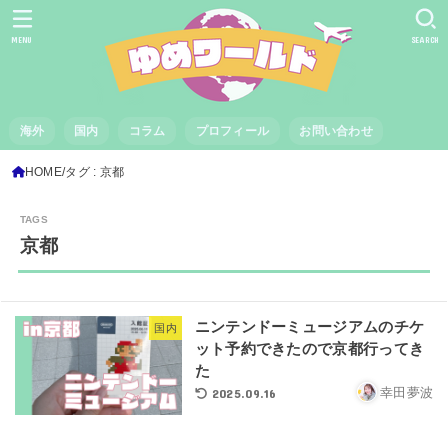
MENU
SEARCH
海外
国内
コラム
プロフィール
お問い合わせ
HOME
タグ : 京都
京都
ニンテンドーミュージアムのチケ
国内
ット予約できたので京都行ってき
た
2025.09.16
幸田夢波